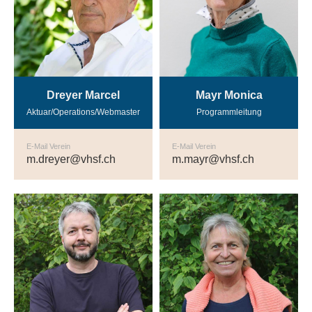
Dreyer Marcel
Mayr Monica
Aktuar/Operations/Webmaster
Programmleitung
E-Mail Verein
E-Mail Verein
m.dreyer@vhsf.ch
m.mayr@vhsf.ch