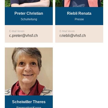
Preter Christian
Riebli Renata
Schulleitung
Presse
E-Mail Verein
E-Mail Verein
c.preter@vhsf.ch
r.riebli@vhsf.ch
Scheiwiller Theres
Reservation/Kasse