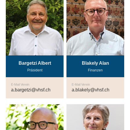
Bargetzi Albert
Blakely Alan
Präsident
Finanzen
E-Mail Verein
E-Mail Verein
a.bargetzi@vhsf.ch
a.blakely@vhsf.ch